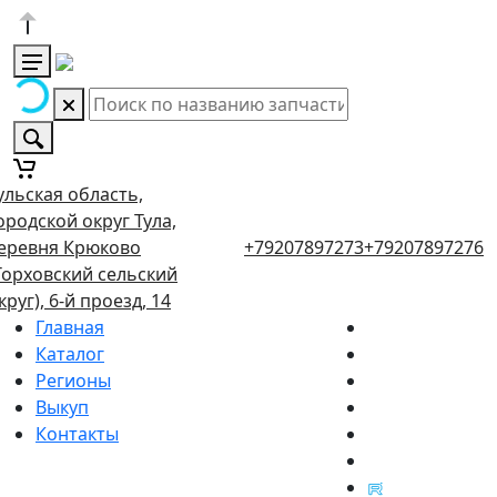
ульская область,
ородской округ Тула,
еревня Крюково
+79207897273
+79207897276
Торховский сельский
круг), 6-й проезд, 14
Главная
Каталог
Регионы
Выкуп
Контакты