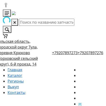
ульская область,
ородской округ Тула,
еревня Крюково
+79207897273
+79207897276
Торховский сельский
круг), 6-й проезд, 14
Главная
Каталог
Регионы
Выкуп
Контакты