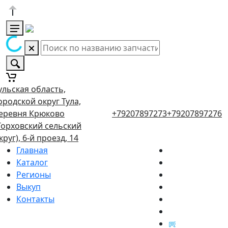
ульская область,
ородской округ Тула,
еревня Крюково
+79207897273
+79207897276
Торховский сельский
круг), 6-й проезд, 14
Главная
Каталог
Регионы
Выкуп
Контакты