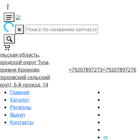
ульская область,
ородской округ Тула,
еревня Крюково
+79207897273
+79207897276
Торховский сельский
круг), 6-й проезд, 14
Главная
Каталог
Регионы
Выкуп
Контакты