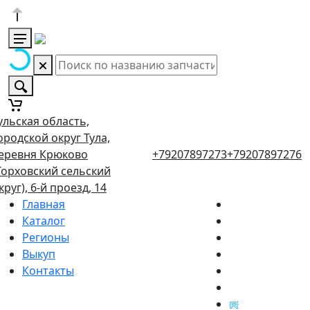
ульская область,
ородской округ Тула,
еревня Крюково
+79207897273
+79207897276
Торховский сельский
круг), 6-й проезд, 14
Главная
Каталог
Регионы
Выкуп
Контакты