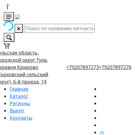
ульская область,
ородской округ Тула,
еревня Крюково
+79207897273
+79207897276
Торховский сельский
круг), 6-й проезд, 14
Главная
Каталог
Регионы
Выкуп
Контакты