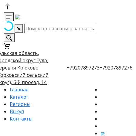
ульская область,
ородской округ Тула,
еревня Крюково
+79207897273
+79207897276
Торховский сельский
круг), 6-й проезд, 14
Главная
Каталог
Регионы
Выкуп
Контакты