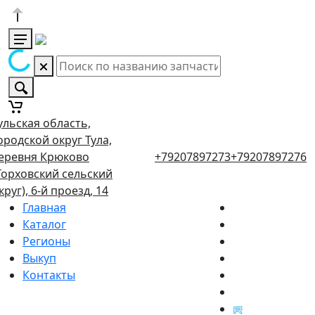
ульская область,
ородской округ Тула,
еревня Крюково
+79207897273
+79207897276
Торховский сельский
круг), 6-й проезд, 14
Главная
Каталог
Регионы
Выкуп
Контакты