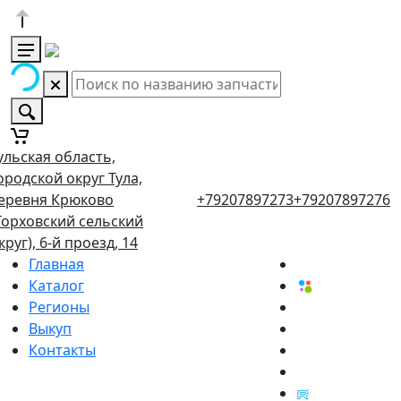
ульская область,
ородской округ Тула,
еревня Крюково
+79207897273
+79207897276
Торховский сельский
круг), 6-й проезд, 14
Главная
Каталог
Регионы
Выкуп
Контакты