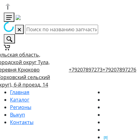
ульская область,
ородской округ Тула,
еревня Крюково
+79207897273
+79207897276
Торховский сельский
круг), 6-й проезд, 14
Главная
Каталог
Регионы
Выкуп
Контакты