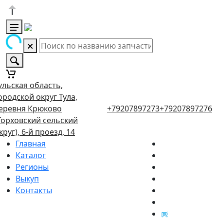
ульская область,
ородской округ Тула,
еревня Крюково
+79207897273
+79207897276
Торховский сельский
круг), 6-й проезд, 14
Главная
Каталог
Регионы
Выкуп
Контакты