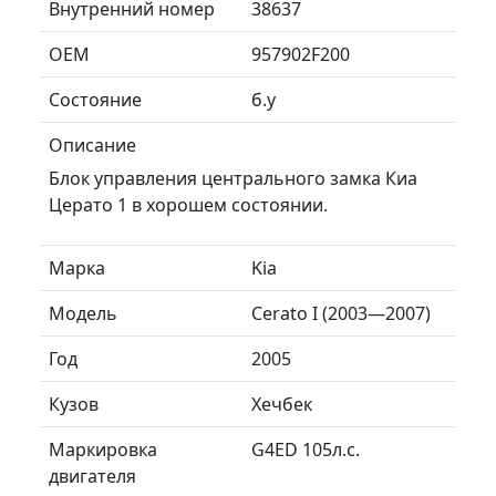
Внутренний номер
38637
ОЕМ
957902F200
Состояние
б.у
Описание
Блок управления центрального замка Киа
Церато 1 в хорошем состоянии.
Марка
Kia
Модель
Cerato I (2003—2007)
Год
2005
Кузов
Хечбек
Маркировка
G4ED 105л.с.
двигателя