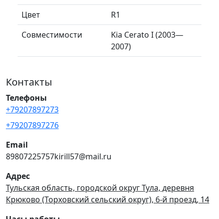
Цвет
R1
Совместимости
Kia Cerato I (2003—
2007)
Контакты
Телефоны
+79207897273
+79207897276
Email
89807225757kirill57@mail.ru
Адрес
Тульская область, городской округ Тула, деревня
Крюково (Торховский сельский округ), 6-й проезд, 14
Часы работы