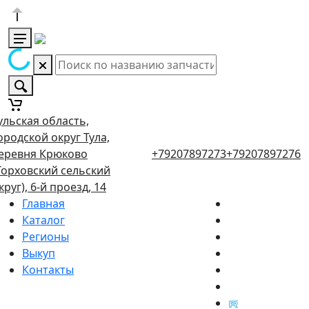
ульская область,
ородской округ Тула,
еревня Крюково
+79207897273
+79207897276
Торховский сельский
круг), 6-й проезд, 14
Главная
Каталог
Регионы
Выкуп
Контакты