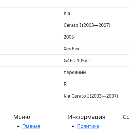
Kia
Cerato I (2003—2007)
2005
Хечбек
G4ED 105л.с.
передний
R1
Kia Cerato I (2003—2007)
Меню
Информация
Со
Главная
Политика