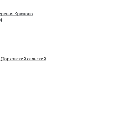
деревня Крюково
14
 (Торховский сельский