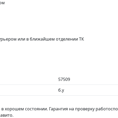
ом
курьером или в ближайшем отделении ТК
57509
б.у
 в хорошем состоянии. Гарантия на проверку работосп
 авито.