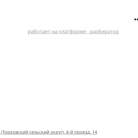
работает на платформе - разбиратор
(Торховский сельский округ), 6-й проезд, 14