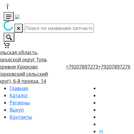
ульская область,
ородской округ Тула,
еревня Крюково
+79207897273
+79207897276
Торховский сельский
круг), 6-й проезд, 14
Главная
Каталог
Регионы
Выкуп
Контакты