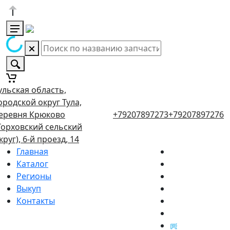
ульская область,
ородской округ Тула,
еревня Крюково
+79207897273
+79207897276
Торховский сельский
круг), 6-й проезд, 14
Главная
Каталог
Регионы
Выкуп
Контакты