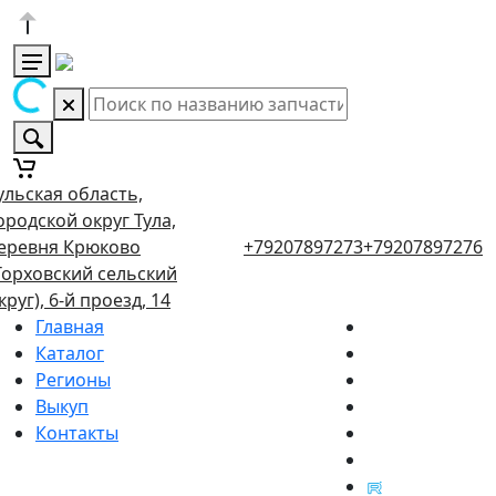
ульская область,
ородской округ Тула,
еревня Крюково
+79207897273
+79207897276
Торховский сельский
круг), 6-й проезд, 14
Главная
Каталог
Регионы
Выкуп
Контакты