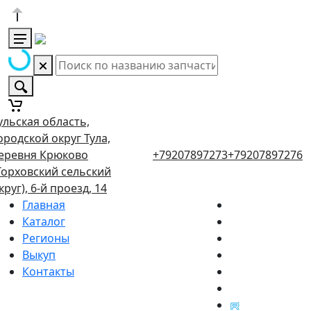
ульская область,
ородской округ Тула,
еревня Крюково
+79207897273
+79207897276
Торховский сельский
круг), 6-й проезд, 14
Главная
Каталог
Регионы
Выкуп
Контакты