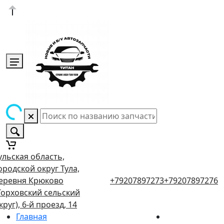
ульская область,
ородской округ Тула,
еревня Крюково
+79207897273
+79207897276
Торховский сельский
круг), 6-й проезд, 14
Главная