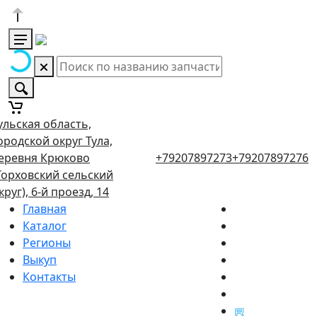
ульская область,
ородской округ Тула,
еревня Крюково
+79207897273
+79207897276
Торховский сельский
круг), 6-й проезд, 14
Главная
Каталог
Регионы
Выкуп
Контакты