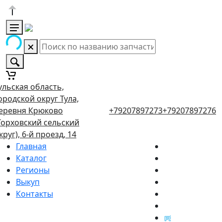
ульская область,
ородской округ Тула,
еревня Крюково
+79207897273
+79207897276
Торховский сельский
круг), 6-й проезд, 14
Главная
Каталог
Регионы
Выкуп
Контакты