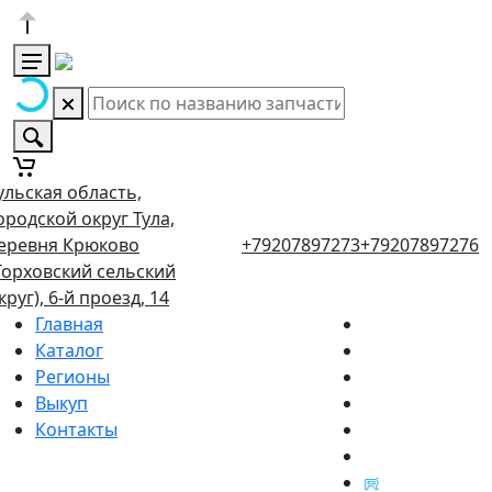
ульская область,
ородской округ Тула,
еревня Крюково
+79207897273
+79207897276
Торховский сельский
круг), 6-й проезд, 14
Главная
Каталог
Регионы
Выкуп
Контакты