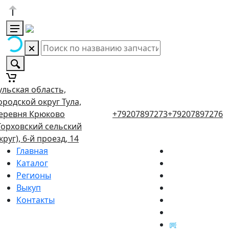
ульская область,
ородской округ Тула,
еревня Крюково
+79207897273
+79207897276
Торховский сельский
круг), 6-й проезд, 14
Главная
Каталог
Регионы
Выкуп
Контакты