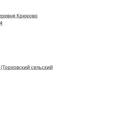
деревня Крюково
14
 (Торховский сельский