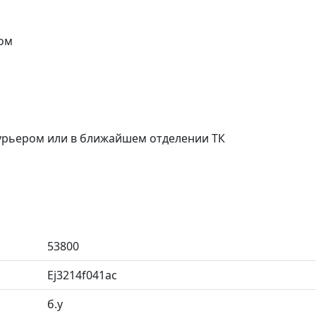
ом
курьером или в ближайшем отделении ТК
53800
Ej3214f041ac
б.у