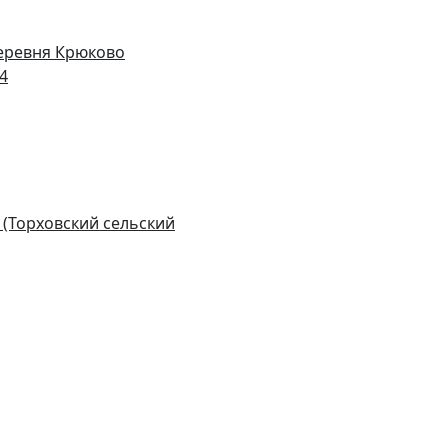
деревня Крюково
14
 (Торховский сельский