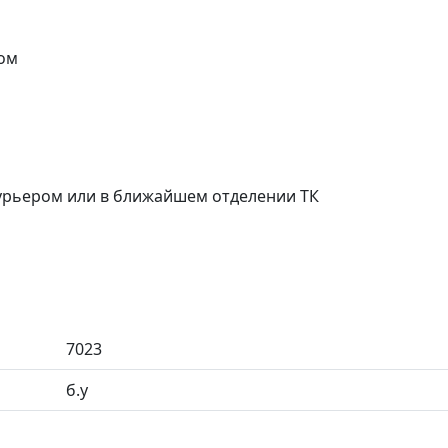
ом
курьером или в ближайшем отделении ТК
7023
б.у