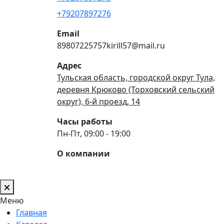
+79207897276
Email
89807225757kirill57@mail.ru
Адрес
Тульская область, городской округ Тула,
деревня Крюково (Торховский сельский
округ), 6-й проезд, 14
Часы работы
Пн-Пт, 09:00 - 19:00
О компании
Меню
Главная