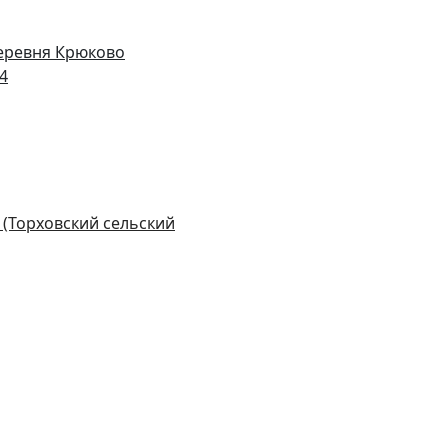
деревня Крюково
14
 (Торховский сельский