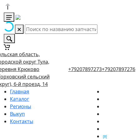
ульская область,
ородской округ Тула,
еревня Крюково
+79207897273
+79207897276
Торховский сельский
круг), 6-й проезд, 14
Главная
Каталог
Регионы
Выкуп
Контакты