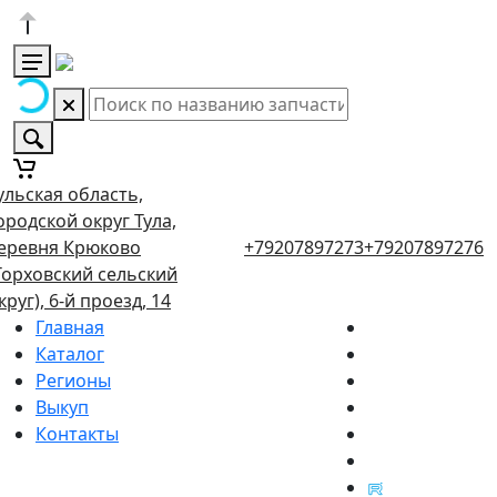
ульская область,
ородской округ Тула,
еревня Крюково
+79207897273
+79207897276
Торховский сельский
круг), 6-й проезд, 14
Главная
Каталог
Регионы
Выкуп
Контакты