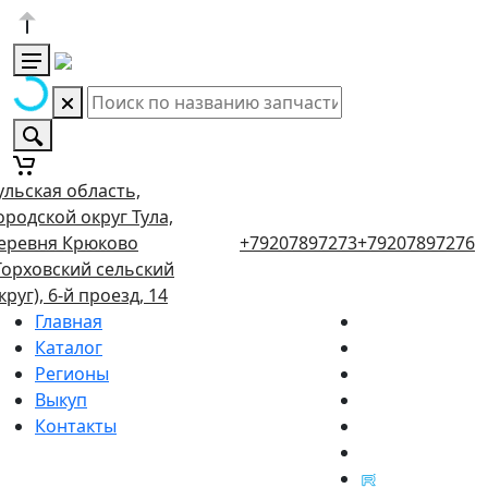
ульская область,
ородской округ Тула,
еревня Крюково
+79207897273
+79207897276
Торховский сельский
круг), 6-й проезд, 14
Главная
Каталог
Регионы
Выкуп
Контакты