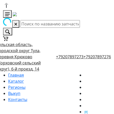
ульская область,
ородской округ Тула,
еревня Крюково
+79207897273
+79207897276
Торховский сельский
круг), 6-й проезд, 14
Главная
Каталог
Регионы
Выкуп
Контакты