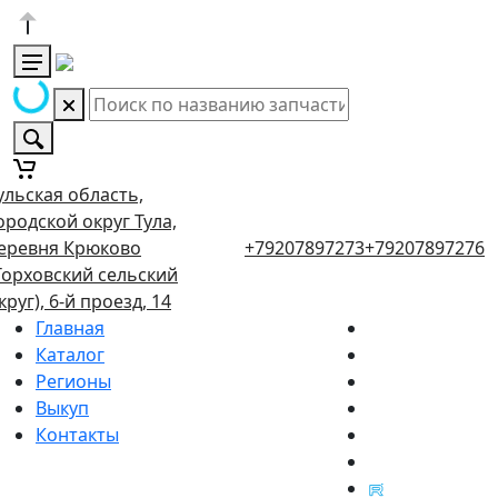
ульская область,
ородской округ Тула,
еревня Крюково
+79207897273
+79207897276
Торховский сельский
круг), 6-й проезд, 14
Главная
Каталог
Регионы
Выкуп
Контакты