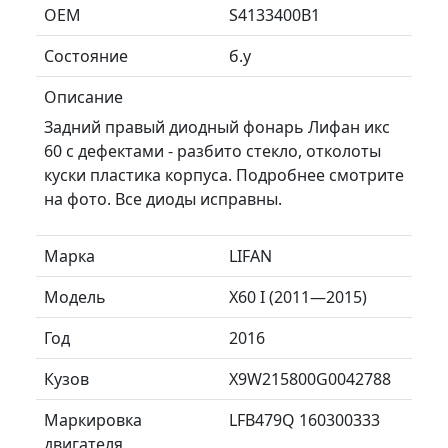
ОЕМ
S4133400B1
Состояние
б.у
Описание
Задний правый диодный фонарь Лифан икс
60 с дефектами - разбито стекло, отколоты
куски пластика корпуса. Подробнее смотрите
на фото. Все диоды исправны.
Марка
LIFAN
Модель
X60 I (2011—2015)
Год
2016
Кузов
X9W215800G0042788
Маркировка
LFB479Q 160300333
двигателя