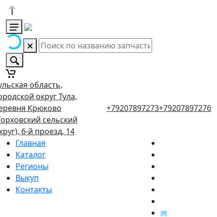
ульская область,
ородской округ Тула,
еревня Крюково
+79207897273
+79207897276
Торховский сельский
круг), 6-й проезд, 14
Главная
Каталог
Регионы
Выкуп
Контакты