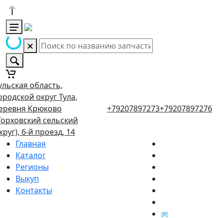
ульская область,
ородской округ Тула,
еревня Крюково
+79207897273
+79207897276
Торховский сельский
круг), 6-й проезд, 14
Главная
Каталог
Регионы
Выкуп
Контакты