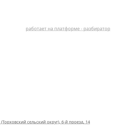
работает на платформе - разбиратор
(Торховский сельский округ), 6-й проезд, 14