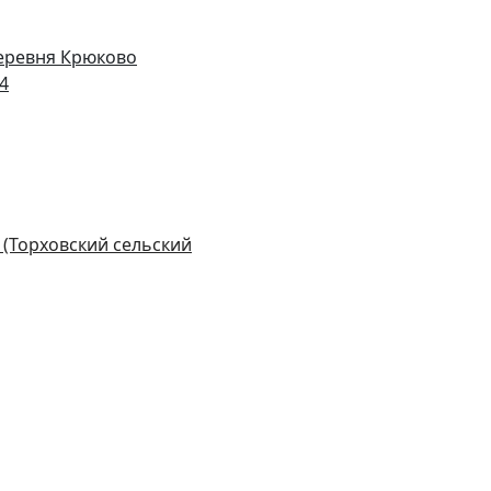
деревня Крюково
14
 (Торховский сельский