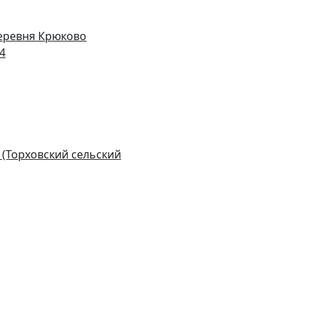
деревня Крюково
14
 (Торховский сельский