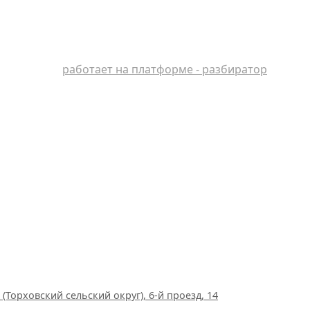
работает на платформе - разбиратор
(Торховский сельский округ), 6-й проезд, 14