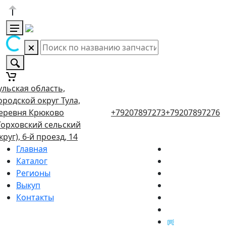
ульская область,
ородской округ Тула,
еревня Крюково
+79207897273
+79207897276
Торховский сельский
круг), 6-й проезд, 14
Главная
Каталог
Регионы
Выкуп
Контакты