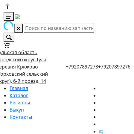
ульская область,
ородской округ Тула,
еревня Крюково
+79207897273
+79207897276
Торховский сельский
круг), 6-й проезд, 14
Главная
Каталог
Регионы
Выкуп
Контакты