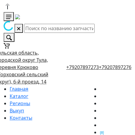
ульская область,
ородской округ Тула,
еревня Крюково
+79207897273
+79207897276
Торховский сельский
круг), 6-й проезд, 14
Главная
Каталог
Регионы
Выкуп
Контакты