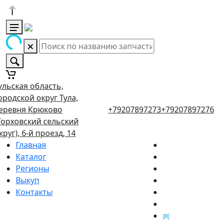
ульская область,
ородской округ Тула,
еревня Крюково
+79207897273
+79207897276
Торховский сельский
круг), 6-й проезд, 14
Главная
Каталог
Регионы
Выкуп
Контакты