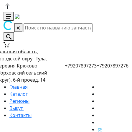
ульская область,
ородской округ Тула,
еревня Крюково
+79207897273
+79207897276
Торховский сельский
круг), 6-й проезд, 14
Главная
Каталог
Регионы
Выкуп
Контакты