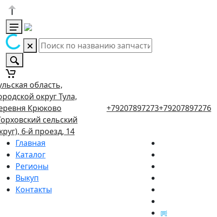
ульская область,
ородской округ Тула,
еревня Крюково
+79207897273
+79207897276
Торховский сельский
круг), 6-й проезд, 14
Главная
Каталог
Регионы
Выкуп
Контакты