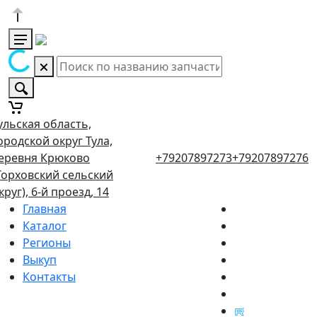
ульская область,
ородской округ Тула,
еревня Крюково
+79207897273
+79207897276
Торховский сельский
круг), 6-й проезд, 14
Главная
Каталог
Регионы
Выкуп
Контакты