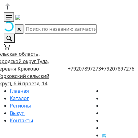
ульская область,
ородской округ Тула,
еревня Крюково
+79207897273
+79207897276
Торховский сельский
круг), 6-й проезд, 14
Главная
Каталог
Регионы
Выкуп
Контакты