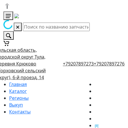
ульская область,
ородской округ Тула,
еревня Крюково
+79207897273
+79207897276
Торховский сельский
круг), 6-й проезд, 14
Главная
Каталог
Регионы
Выкуп
Контакты