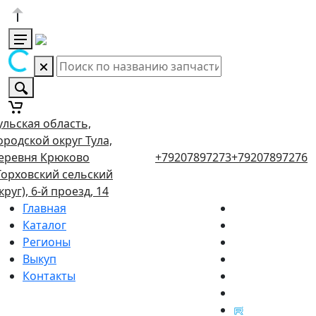
ульская область,
ородской округ Тула,
еревня Крюково
+79207897273
+79207897276
Торховский сельский
круг), 6-й проезд, 14
Главная
Каталог
Регионы
Выкуп
Контакты