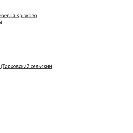
деревня Крюково
14
 (Торховский сельский