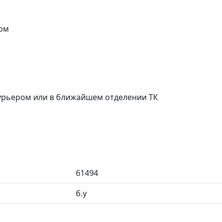
ом
курьером или в ближайшем отделении ТК
61494
б.у