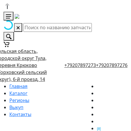
ульская область,
ородской округ Тула,
еревня Крюково
+79207897273
+79207897276
Торховский сельский
круг), 6-й проезд, 14
Главная
Каталог
Регионы
Выкуп
Контакты