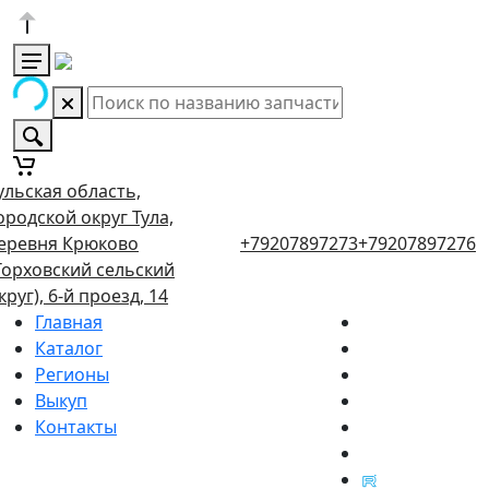
ульская область,
ородской округ Тула,
еревня Крюково
+79207897273
+79207897276
Торховский сельский
круг), 6-й проезд, 14
Главная
Каталог
Регионы
Выкуп
Контакты