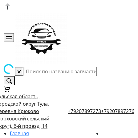
ульская область,
ородской округ Тула,
еревня Крюково
+79207897273
+79207897276
Торховский сельский
круг), 6-й проезд, 14
Главная