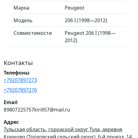
Марка
Peugeot
Модель
206 I (1998—2012)
Совместимости
Peugeot 206 I (1998—
2012)
Контакты
Телефоны
+79207897273
+79207897276
Email
89807225757kirill57@mail.ru
Адрес
Тульская область, городской округ Тула, деревня
Крюково (Торховский сельский округ), 6-й проезд, 14