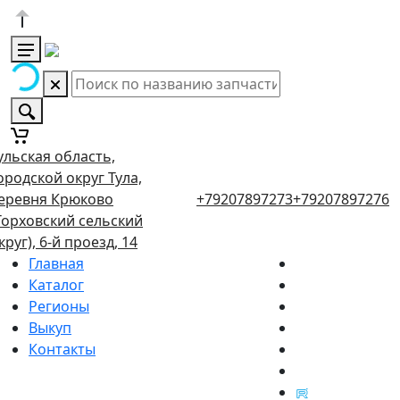
ульская область,
ородской округ Тула,
еревня Крюково
+79207897273
+79207897276
Торховский сельский
круг), 6-й проезд, 14
Главная
Каталог
Регионы
Выкуп
Контакты