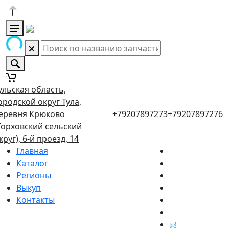
ульская область,
ородской округ Тула,
еревня Крюково
+79207897273
+79207897276
Торховский сельский
круг), 6-й проезд, 14
Главная
Каталог
Регионы
Выкуп
Контакты